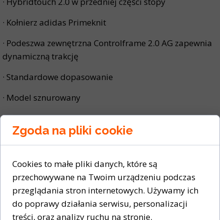
· Hybridtouch 2.0 w przedniej części stopy
· Kołnierz adidas Primeknit
· Podeszwa zewnętrzna Controlframe 2.0 AG zapewnia
dynamiczną trakcję
· Standardowe dopasowanie
· Model sznurowany
· Model zawiera co najmniej 20% materiałów
Zgoda na pliki cookie
pochodzących z recyklingu
Cookies to małe pliki danych, które są
przechowywane na Twoim urządzeniu podczas
przeglądania stron internetowych. Używamy ich
do poprawy działania serwisu, personalizacji
treści, oraz analizy ruchu na stronie.