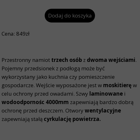
Dodaj do koszyka
Cena: 849zł
Przestronny namiot
trzech osób
z
dwoma wejściami
.
Pojemny przedsionek z podłogą może być
wykorzystany jako kuchnia czy pomieszczenie
gospodarcze. Wejście wyposażone jest w
moskitierę
w
celu ochrony przed owadami. Szwy
laminowane
i
wodoodpornośc
4000mm
zapewniają bardzo dobrą
ochronę przed deszczem. Otwory
wentylacyjne
zapewniają stałą
cyrkulację powietrza.