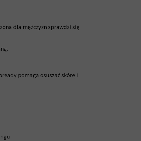
czona dla mężczyzn sprawdzi się
ną.
roready pomaga osuszać skórę i
ingu