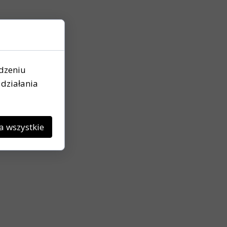
ądzeniu
działania
a wszystkie