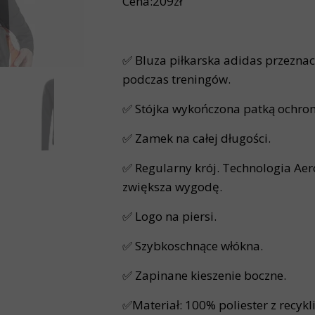
Cena:209zł
✅ Bluza piłkarska adidas przezna
podczas treningów.
✅ Stójka wykończona patką ochron
✅ Zamek na całej długości.
✅ Regularny krój. Technologia Ae
zwiększa wygodę.
✅ Logo na piersi.
✅ Szybkoschnące włókna.
✅ Zapinane kieszenie boczne.
✅Materiał: 100% poliester z recykl