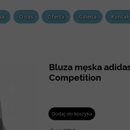
na
O nas
Oferta
Galeria
Kontak
Blog
Hulajnogi elektryczne
Rowery elektryczne
Siłownia i Fitness
Bluza męska adidas
Kaski
Competition
Namioty
Smartwatche
Dodaj do koszyka