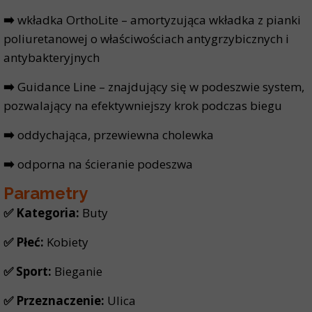
➡️
wkładka OrthoLite – amortyzująca wkładka z pianki
poliuretanowej o właściwościach antygrzybicznych i
antybakteryjnych
➡️
Guidance Line – znajdujący się w podeszwie system,
pozwalający na efektywniejszy krok podczas biegu
➡️
oddychająca, przewiewna cholewka
➡️
odporna na ścieranie podeszwa
Parametry
✅ Kategoria:
Buty
✅ Płeć:
Kobiety
✅ Sport:
Bieganie
✅ Przeznaczenie:
Ulica