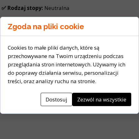
✅ Rodzaj stopy:
Neutralna
✅ Typ produktu:
Niskie
Zgoda na pliki cookie
✅ Producent:
Asics
✅ Rodzaj zapięcia:
Sznurowane
Cookies to małe pliki danych, które są
przechowywane na Twoim urządzeniu podczas
✅ Cholewka:
Materiał tekstylny, Materiał syntetyczny
przeglądania stron internetowych. Używamy ich
do poprawy działania serwisu, personalizacji
✅ Wyściółka wewnętrzna:
Materiał tekstylny
treści, oraz analizy ruchu na stronie.
✅ Kolor:
Czarny
Dostosuj
Zezwól na wszystkie