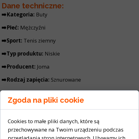
Dane techniczne:
➡️Kategoria:
Buty
➡️Płeć:
Mężczyźni
➡️Sport:
Tenis ziemny
➡️Typ produktu:
Niskie
➡️Producent:
Joma
➡️Rodzaj zapięcia:
Sznurowane
➡️Cholewka:
Materiał syntetyczny
Zgoda na pliki cookie
➡️Wyściółka wewnętrzna:
Materiał tekstylny
➡️
Kolor:
Biały
Cookies to małe pliki danych, które są
przechowywane na Twoim urządzeniu podczas
przeglądania stron internetowych. Używamy ich