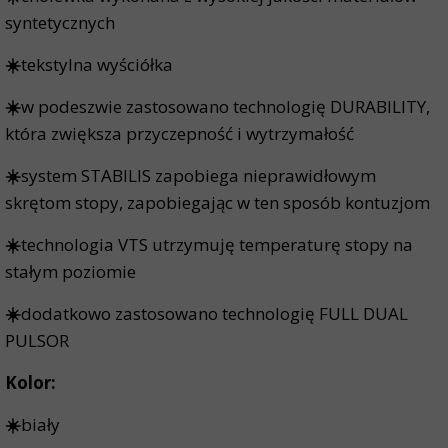
syntetycznych
☀️
tekstylna wyściółka
☀️
w podeszwie zastosowano technologię DURABILITY,
która zwiększa przyczepność i wytrzymałość
☀️
system STABILIS zapobiega nieprawidłowym
skrętom stopy, zapobiegając w ten sposób kontuzjom
☀️
technologia VTS utrzymuję temperaturę stopy na
stałym poziomie
☀️
dodatkowo zastosowano technologię FULL DUAL
PULSOR
Kolor:
☀️
biały