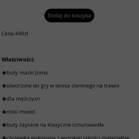
Dodaj do koszyka
Cena:449zł
Właściwości:
☀️
buty marki Joma
☀️
stworzone do gry w tenisa ziemnego na trawie
☀️
dla mężczyzn
☀️
niski model
☀️
buty zapiane na klasyczne sznurowadła
☀️
cholewka wykonana z wysokiej jakości materiałów