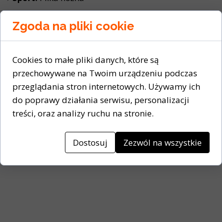
➡️ Typ produktu:
Lanki - Korki
Zgoda na pliki cookie
➡️ Typ produktu:
Niskie
Cookies to małe pliki danych, które są
➡️ Producent:
adidas
przechowywane na Twoim urządzeniu podczas
➡️ Rodzaj zapięcia:
Bez sznurowania
przeglądania stron internetowych. Używamy ich
do poprawy działania serwisu, personalizacji
➡️ Cholewka:
Materiał syntetyczny
treści, oraz analizy ruchu na stronie.
➡️ Wyściółka wewnętrzna:
Materiał tekstylny
Dostosuj
Zezwól na wszystkie
➡️ Kolor:
Żółty