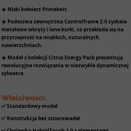
☀️ Niski kołnierz Primeknit.
☀️ Podeszwa zewnętrzna Controlframe 2.0 zyskała
metalowe wkręty i lane korki, co przekłada się na
przyczepność na miękkich, naturalnych
nawierzchniach.
☀️ Model z kolekcji Citrus Energy Pack prezentują
rewolucyjne rozwiązania w niezwykle dynamicznej
sylwetce.
Właściwości:
✅ Standardowy model
✅ Konstrukcja bez sznurowadeł
✅ Cholewka HybridTouch 2.0 z elementami