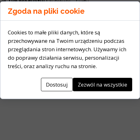
➡️ Typ produktu:
Szutrówki - Turfy
Zgoda na pliki cookie
➡️ Typ produktu:
Niskie
➡️ Producent:
adidas
Cookies to małe pliki danych, które są
➡️ Rodzaj zapięcia:
przechowywane na Twoim urządzeniu podczas
Sznurowane
przeglądania stron internetowych. Używamy ich
➡️ Cholewka:
Materiał tekstylny
do poprawy działania serwisu, personalizacji
treści, oraz analizy ruchu na stronie.
➡️ Wyściółka wewnętrzna:
Materiał tekstylny
➡️ Kolor:
Żółty
Dostosuj
Zezwól na wszystkie