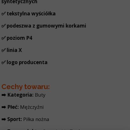
syntetycznych
✅ tekstylna wyściółka
✅ podeszwa z gumowymi korkami
✅ poziom P4
✅ linia X
✅ logo producenta
Cechy towaru:
➡️ Kategoria:
Buty
➡️ Płeć:
Mężczyźni
➡️ Sport:
Piłka nożna