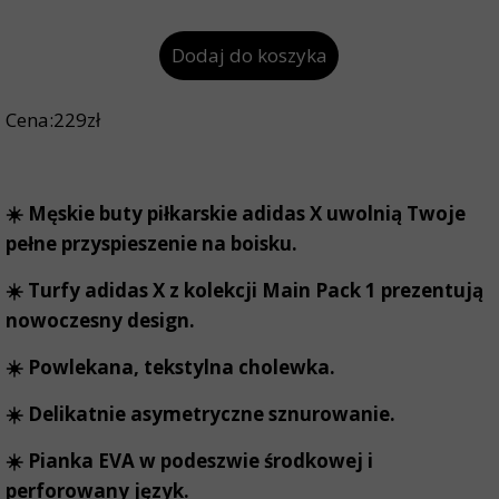
Dodaj do koszyka
Cena:229zł
☀️ Męskie buty piłkarskie adidas X uwolnią Twoje
pełne przyspieszenie na boisku.
☀️ Turfy adidas X z kolekcji Main Pack 1 prezentują
nowoczesny design.
☀️ Powlekana, tekstylna cholewka.
☀️ Delikatnie asymetryczne sznurowanie.
☀️ Pianka EVA w podeszwie środkowej i
perforowany język.