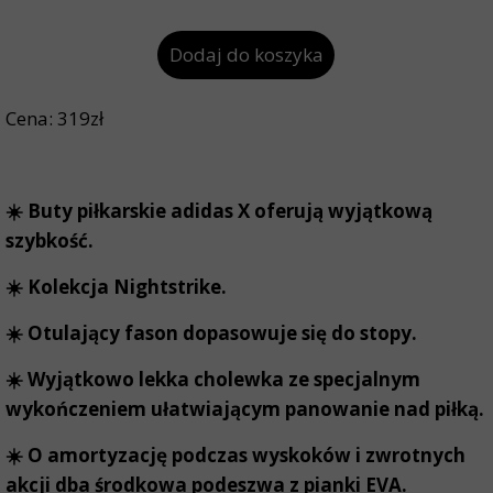
Dodaj do koszyka
Cena: 319zł
☀️ Buty piłkarskie adidas X oferują wyjątkową
szybkość.
☀️ Kolekcja Nightstrike.
☀️ Otulający fason dopasowuje się do stopy.
☀️ Wyjątkowo lekka cholewka ze specjalnym
wykończeniem ułatwiającym panowanie nad piłką.
☀️ O amortyzację podczas wyskoków i zwrotnych
akcji dba środkowa podeszwa z pianki EVA.