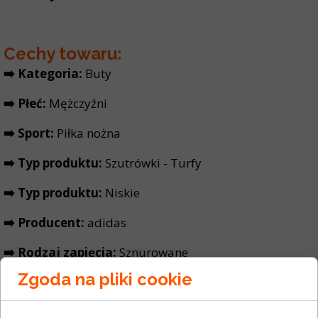
Cechy towaru:
➡️ Kategoria:
Buty
➡️ Płeć:
Mężczyźni
➡️ Sport:
Piłka nożna
➡️ Typ produktu:
Szutrówki - Turfy
➡️ Typ produktu:
Niskie
➡️ Producent:
adidas
➡️ Rodzaj zapięcia:
Sznurowane
Zgoda na pliki cookie
➡️ Cholewka:
Materiał syntetyczny
➡️ Wyściółka wewnętrzna:
Materiał tekstylny