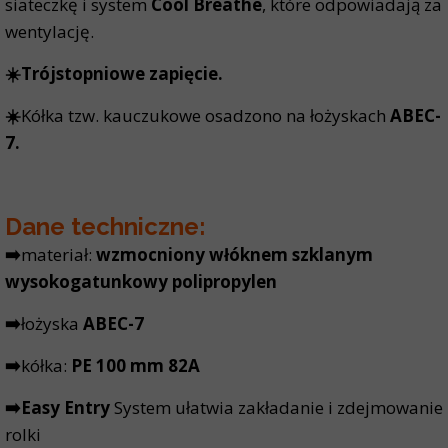
siateczkę i system
Cool Breathe
, które odpowiadają za
wentylację.
☀️Trójstopniowe zapięcie.
☀️
Kółka tzw. kauczukowe osadzono na łożyskach
ABEC-
7.
Dane techniczne:
➡️
materiał:
wzmocniony włóknem szklanym
wysokogatunkowy polipropylen
➡️
łożyska
ABEC-7
➡️
kółka:
PE 100 mm 82A
➡️Easy Entry
System ułatwia zakładanie i zdejmowanie
rolki