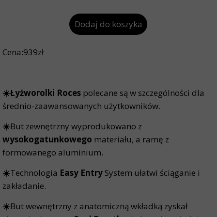
Dodaj do koszyka
Cena:939zł
☀️Łyżworolki Roces
polecane są w szczególności dla
średnio-zaawansowanych użytkowników.
☀️
But zewnętrzny wyprodukowano z
wysokogatunkowego
materiału, a ramę z
formowanego aluminium.
☀️
Technologia
Easy Entry
System ułatwi ściąganie i
zakładanie.
☀️
But wewnętrzny z anatomiczną wkładką zyskał