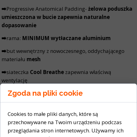
➡️
Progressive Anatomical Padding-
żelowa poduszka
umieszczona w bucie zapewnia naturalne
dopasowanie
➡️
rama:
MINIMUM wytłaczane aluminium
➡️
but wewnętrzny z nowoczesnego, oddychającego
materiału
mesh
➡️
siateczka
Cool Breathe
zapewnia właściwą
wentylację
Zgoda na pliki cookie
➡️hamulec
na prawej płozie
➡️model
nie zawiera płozy łyżwowej
Cookies to małe pliki danych, które są
przechowywane na Twoim urządzeniu podczas
przeglądania stron internetowych. Używamy ich