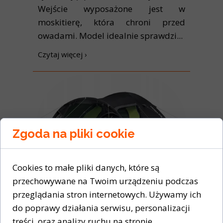
Wejście wyposażone jest w
moskitierę, która chroni przed
owadami. Model idealnie sprawdzi...
Czytaj więcej ›
Zgoda na pliki cookie
Cookies to małe pliki danych, które są
przechowywane na Twoim urządzeniu podczas
Namiot High Peak Mesos 4
grafitowo-zielony
przeglądania stron internetowych. Używamy ich
do poprawy działania serwisu, personalizacji
08 maja 2024
treści, oraz analizy ruchu na stronie.