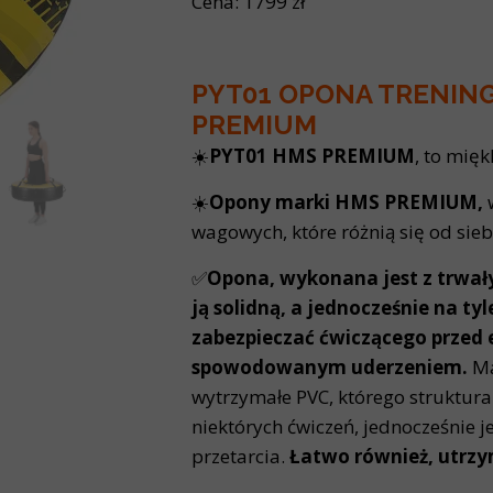
Cena: 1799 zł
PYT01 OPONA TRENIN
PREMIUM
☀️
PYT01 HMS PREMIUM
, to mię
☀️
Opony marki HMS PREMIUM,
wagowych, które różnią się od sie
✅
Opona, wykonana jest z trwały
ją solidną, a jednocześnie na ty
zabezpieczać ćwiczącego przed
spowodowanym uderzeniem.
Ma
wytrzymałe PVC, którego struktu
niektórych ćwiczeń, jednocześnie j
przetarcia.
Łatwo również, utrzy