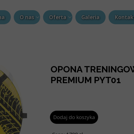
na
O nas
Oferta
Galeria
Kontak
Blog
Hulajnogi elektryczne
Rowery elektryczne
Siłownia i Fitness
OPONA TRENINGO
Kaski
PREMIUM PYT01
Namioty
Smartwatche
Dodaj do koszyka