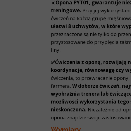
☀️
Opona PYT01, gwarantuje niez
treningowe.
Przy jej wykorzystan
ćwiczeń na każdą grupę mięśniow
ułatwi 8 uchwytów, w które wy
przeznaczone są nie tylko do przen
przystosowane do przypięcia taśm
liny.
✅Ćwiczenia z oponą, rozwijają ni
koordynacje, równowagę czy w
ćwiczenia, to przewracanie opony, 
farmera.
W doborze ćwiczeń, naj
wyobraźnia trenera lub ćwicząc
możliwości wykorzystania tego s
nieskończona.
Niezależnie od upr
opona znajdzie swoje zastosowani
Wymiary