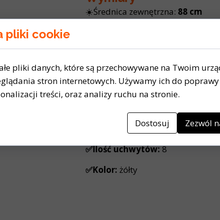
☀️Średnica zewnętrzna:
88 cm
☀️Średnica wewnętrzna:
39,5 cm
 pliki cookie
☀️Wysokość:
23 cm
ałe pliki danych, które są przechowywane na Twoim urz
glądania stron internetowych. Używamy ich do poprawy 
Dane techniczne:
onalizacji treści, oraz analizy ruchu na stronie.
✅Materiał:
EPE, PVC
Dostosuj
Zezwól n
✅Waga produktu:
40 kg
✅Ilość uchwytów:
8
✅Kolor:
żółty