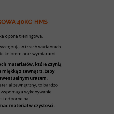
GOWA 40KG HMS
kka opona treningowa.
występują w trzech wariantach
bie kolorem oraz wymiarami.
ch materiałów, które czynią
le miękką z zewnątrz, żeby
 ewentualnym urazem,
teriał zewnętrzny, to bardzo
ra wspomaga wykonywanie
est odporne na
mać materiał w czystości.