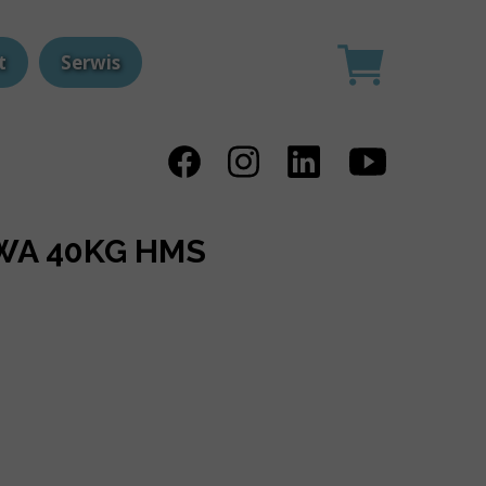
t
Serwis
WA 40KG HMS