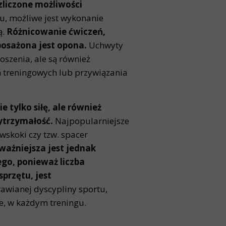
liczone możliwości
iu, możliwe jest wykonanie
ą.
Różnicowanie ćwiczeń,
posażona jest opona.
Uchwyty
oszenia, ale są również
 treningowych lub przywiązania
e tylko siłę, ale również
ytrzymałość.
Najpopularniejsze
wskoki czy tzw. spacer
ważniejsza jest jednak
ego, ponieważ liczba
przętu, jest
awianej dyscypliny sportu,
e, w każdym treningu.