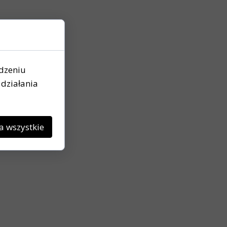
ądzeniu
działania
a wszystkie