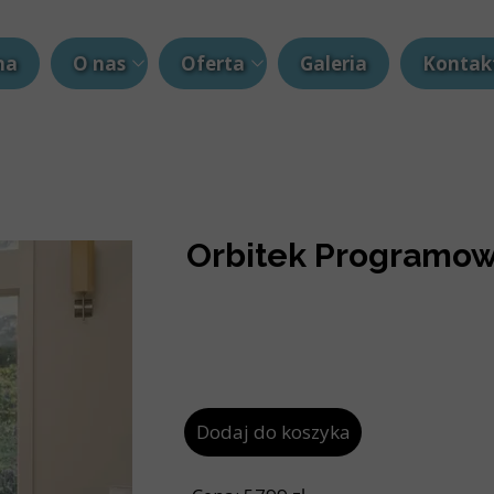
na
O nas
Oferta
Galeria
Kontak
Blog
Hulajnogi elektryczne
Rowery elektryczne
Siłownia i Fitness
Orbitek Programo
Kaski
Namioty
Smartwatche
Dodaj do koszyka