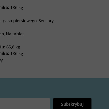
ika:
136 kg
u pasa piersiowego, Sensory
n, Na tablet
iu:
85,8 kg
ika:
136 kg
wy
Subskrybuj