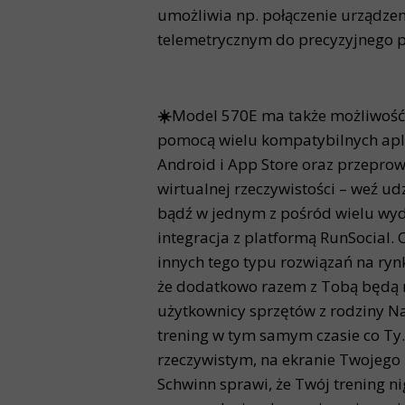
umożliwia np. połączenie urządz
telemetrycznym do precyzyjnego p
☀️
Model 570E ma także możliwość 
pomocą wielu kompatybilnych apli
Android i App Store oraz przeprow
wirtualnej rzeczywistości – weź u
bądź w jednym z pośród wielu wyd
integracja z platformą RunSocial. 
innych tego typu rozwiązań na ryn
że dodatkowo razem z Tobą będą m
użytkownicy sprzętów z rodziny N
trening w tym samym czasie co Ty.
rzeczywistym, na ekranie Twojego 
Schwinn sprawi, że Twój trening ni