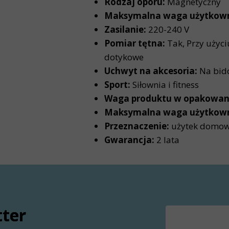
Rodzaj oporu:
Magnetyczny
Maksymalna waga użytkown
Zasilanie:
220-240 V
Pomiar tętna:
Tak, Przy użyci
dotykowe
Uchwyt na akcesoria:
Na bido
Sport:
Siłownia i fitness
Waga produktu w opakowan
Maksymalna waga użytkown
Przeznaczenie:
użytek domo
Gwarancja:
2 lata
tter