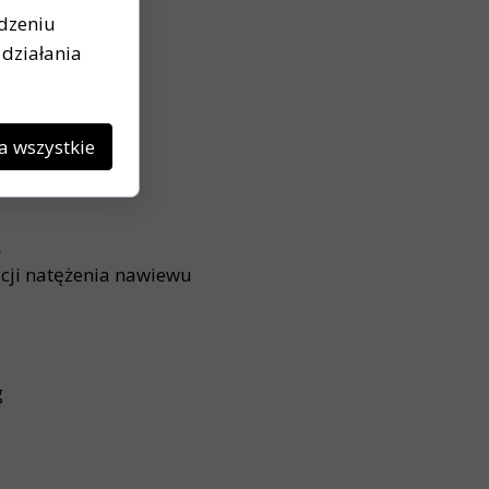
ądzeniu
działania
a wszystkie
A
cji natężenia nawiewu
g