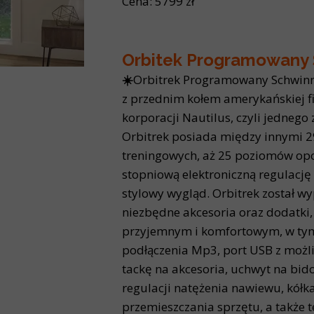
Cena: 5799 zł
Orbitek Programowany 
☀️
Orbitrek Programowany Schwinn
z przednim kołem amerykańskiej f
korporacji Nautilus, czyli jednego 
Orbitrek posiada między innymi 
treningowych, aż 25 poziomów op
stopniową elektroniczną regulację 
stylowy wygląd. Orbitrek został w
niezbędne akcesoria oraz dodatki, 
przyjemnym i komfortowym, w tym 
podłączenia Mp3, port USB z możl
tackę na akcesoria, uchwyt na bid
regulacji natężenia nawiewu, kół
przemieszczania sprzętu, a także t