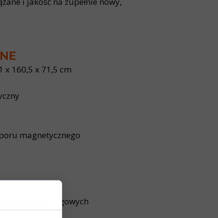
zane i jakość na zupełnie nowy,
ZNE
 x 160,5 x 71,5 cm
yczny
poru magnetycznego
ogramów treningowych