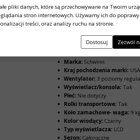
Dystans:
tak
ałe pliki danych, które są przechowywane na Twoim urz
Czas:
tak
glądania stron internetowych. Używamy ich do poprawy 
Kalorie:
tak
onalizacji treści, oraz analizy ruchu na stronie.
Puls:
tak
Dostosuj
Zezwól n
Dane techniczne:
Marka:
Schwinn
Kraj pochodzenia marki:
US
Wentylator:
3 poziomy regula
Wyświetlacz/konsola:
Tak
Płeć:
Nie dotyczy
Rolki transportowe:
Tak
Koło zamachowe- waga:
9 k
Kolor wiodący:
Czarny
Typ wyświetlacza:
LCD
Sezon:
Całoroczne