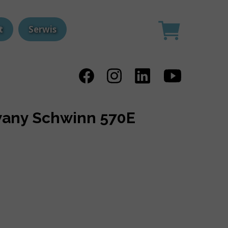
t
Serwis
wany Schwinn 570E