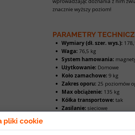
wprowadzając doznania z nim zwią
znacznie wyższy poziom!
PARAMETRY TECHNIC
Wymiary (dł. szer. wys.):
178,1
Waga:
76,5 kg
System hamowania:
magnet
Użytkowanie:
Domowe
Koło zamachowe:
9 kg
Zakres oporu:
25 poziomów o
Max obciążenie:
135 kg
Kółka transportowe:
tak
Zasilanie:
sieciowe
FUNKCJE KOMPUTERA
 pliki cookie
Programy treningowe:
29 pr
Prędkość:
tak