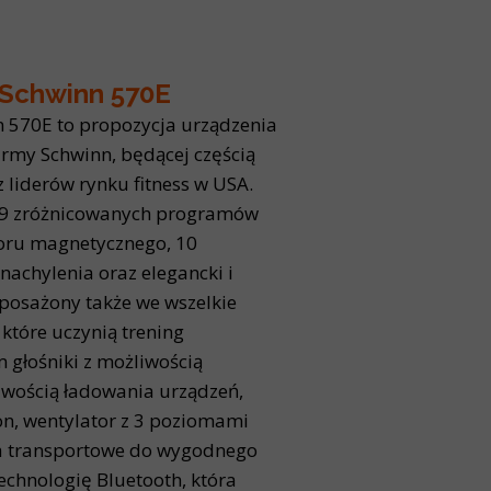
Schwinn 570E
 570E to propozycja urządzenia
irmy Schwinn, będącej częścią
z liderów rynku fitness w USA.
29 zróżnicowanych programów
oru magnetycznego, 10
nachylenia oraz elegancki i
yposażony także we wszelkie
które uczynią trening
głośniki z możliwością
iwością ładowania urządzeń,
on, wentylator z 3 poziomami
ka transportowe do wygodnego
echnologię Bluetooth, która