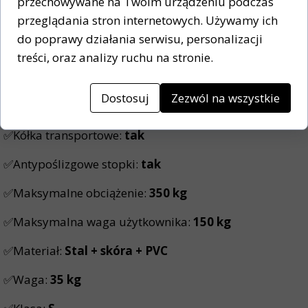
przechowywane na Twoim urządzeniu podczas
Długość:
900 mm
przeglądania stron internetowych. Używamy ich
Szerokość:
200-280 mm
do poprawy działania serwisu, personalizacji
9-stopniowa
regulacja
treści, oraz analizy ruchu na stronie.
✅
Siedzisko
Długość:
310 mm
Dostosuj
Zezwól na wszystkie
3-stopniowa
regulacja
✅Kółka transportowe:
tak
✅Antypoślizgowe stopki:
tak
✅Maksymalne obciążenie:
350 kg
✅Maksymalna waga użytkownika:
150 kg
✅Materiał:
Stal + skóra + PVC
✅Waga:
35 kg