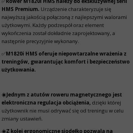
✅
Rower M1820i HMS należy do ekskluzywnej serii
HMS Premium.
Urządzenie charakteryzuje się
najwyższą jakością połączoną z najlepszymi walorami
użytkowymi. Każdy podzespół oraz element
wykończenia został dokładnie zaprojektowany, a
następnie precyzyjnie wykonany.
✅
M1820i HMS oferuje niepowtarzalne wrażenia z
treningów, gwarantując komfort i bezpieczeństwo
użytkowania.
☀️Jednym z atutów roweru magnetycznego jest
elektroniczna regulacja obciążenia,
dzięki której
użytkownik nie musi odrywać się od treningu w celu
zmiany ustawień.
☀️Z kolei ergonomiczne siodełko pozwala na