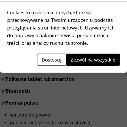
długość:
100 cm
Cookies to małe pliki danych, które są
szerokość:
56 cm
przechowywane na Twoim urządzeniu podczas
wysokość:
150 cm
przeglądania stron internetowych. Używamy ich
✅Opór:
magnetyczny wewnętrzny
do poprawy działania serwisu, personalizacji
treści, oraz analizy ruchu na stronie.
✅Regulacja oporu:
automatyczna
✅Koło zamachowe:
9 kg
Dostosuj
Zezwól na wszystkie
✅Regulacja siodełka:
pion i poziom
✅Półka na tablet lub smartfon
✅Bluetooth
✅Pomiar pulsu:
sensory dotykowe
pas telemetryczny (brak w zestawie)