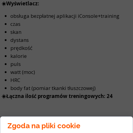
☀️Wyświetlacz:
obsługa bezpłatnej aplikacji iConsole+training
czas
skan
dystans
prędkość
kalorie
puls
watt (moc)
HRC
body fat (pomiar tkanki tłuszczowej)
☀️Łączna ilość programów treningowych: 24
DANE TECHNICZNE
Zgoda na pliki cookie
✅Wymiary po rozłożeniu: