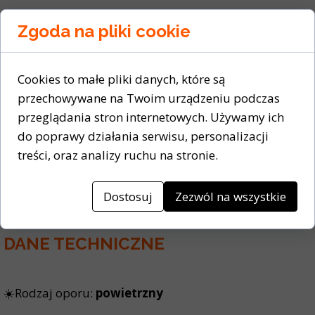
☀️
Obroty na minutę:
tak
Zgoda na pliki cookie
Wymiary
Cookies to małe pliki danych, które są
przechowywane na Twoim urządzeniu podczas
przeglądania stron internetowych. Używamy ich
✅
Długość:
126 cm
do poprawy działania serwisu, personalizacji
treści, oraz analizy ruchu na stronie.
✅
Szerokość:
60 cm
✅
Wysokość:
126 cm
Dostosuj
Zezwól na wszystkie
DANE TECHNICZNE
☀️Rodzaj oporu:
powietrzny