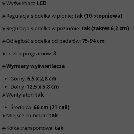
☀️Wyświetlacz
LCD
☀️Regulacja siodełka w pionie:
tak (10-stopniowa)
☀️Regulacja siodełka w poziomie:
tak (zakres 6,2 cm)
☀️Odległość siodełka od pedałów:
75-94 cm
☀️Liczba programów:
3
☀️
Wymiary wyświetlacza
Górny:
6,5 x 2,8 cm
Dolny:
12,5 x 5,8 cm
☀️Wentylator:
tak
Średnica:
66 cm (21 cali)
☀️Miejsce na bidon:
tak
☀️Kółka transportowe:
tak