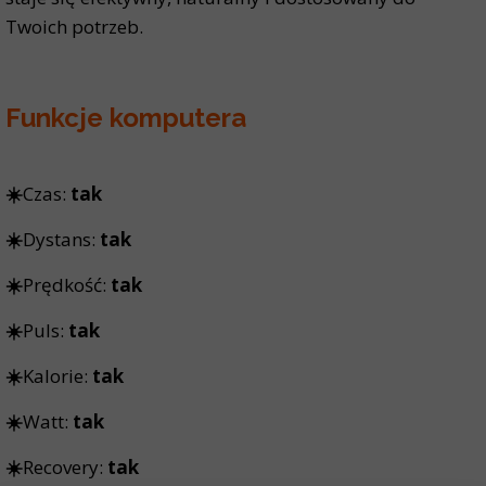
Twoich potrzeb.
Funkcje komputera
☀️
Czas:
tak
☀️
Dystans:
tak
☀️
Prędkość:
tak
☀️
Puls:
tak
☀️
Kalorie:
tak
☀️
Watt:
tak
☀️
Recovery:
tak