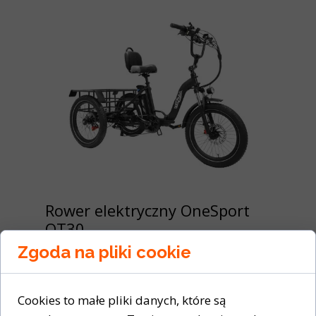
Rower elektryczny OneSport
OT30
Zgoda na pliki cookie
27 marca 2025
Składany elektryczny trójkołowiec
transportowy ONESPORT OT30
Cookies to małe pliki danych, które są
Silnik Bafang 500W | Bateria 48V