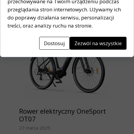
przechowywane na Twoim urządzeniu podczas
13Ah | Opony 20x3,0”...
przeglądania stron internetowych. Używamy ich
do poprawy działania serwisu, personalizacji
treści, oraz analizy ruchu na stronie.
Dostosuj
Zezwól na wszystkie
Rower elektryczny OneSport
OT07
27 marca 2025