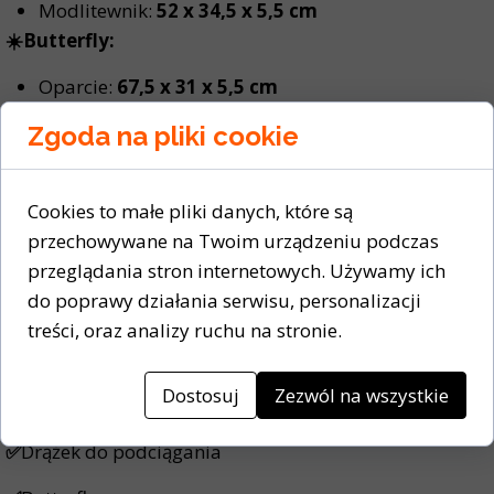
Modlitewnik:
52 x 34,5 x 5,5 cm
☀️Butterfly:
Oparcie:
67,5 x 31 x 5,5 cm
Rozstaw ramion:
85 cm
Zgoda na pliki cookie
Oparcia na ramionach:
31 x 15 cm
☀️Drążek do podciągania:
Cookies to małe pliki danych, które są
Rozstaw rękojeści:
93 / 67 / 40 / 12,5
przechowywane na Twoim urządzeniu podczas
Średnica rękojeści:
28 mm
przeglądania stron internetowych. Używamy ich
do poprawy działania serwisu, personalizacji
Przyrządy do ćwiczeń:
treści, oraz analizy ruchu na stronie.
✅
Suwnica Smitha
Dostosuj
Zezwól na wszystkie
✅
Dwa wyciągi z regulowaną wysokością
✅
Drążek do podciągania