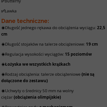
✅
Butterfly
✅
Ławka
Dane techniczne:
☀️
Długość jednego rękawa do obciążenia wyciągu:
22,5
cm
☀️
Długość stojaków na talerze obciążeniowe:
19 cm
☀️
Regulacja wysokości wyciągów:
15 poziomów
☀️Łożyska we wszystkich krążkach
☀️
Rodzaj obciążenia: talerze obciążeniowe
(nie są
dołączone do zestawu)
☀️
Uchwyty o średnicy 50 mm na wolny
ciężar
(obciążenia olimpijskie)