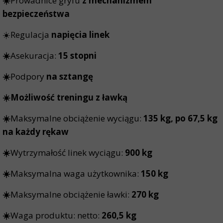
☀️
Prowadnice gryfu
z mechanizmem
bezpieczeństwa
☀️Regulacja
napięcia linek
☀️
Asekuracja:
15 stopni
☀️
Podpory
na sztangę
☀️Możliwość treningu z ławką
☀️
Maksymalne obciążenie wyciągu:
135 kg, po 67,5 kg
na każdy rękaw
☀️
Wytrzymałość linek wyciągu:
900 kg
☀️
Maksymalna waga użytkownika:
150 kg
☀️
Maksymalne obciążenie ławki:
270 kg
☀️
Waga produktu: netto:
260,5 kg