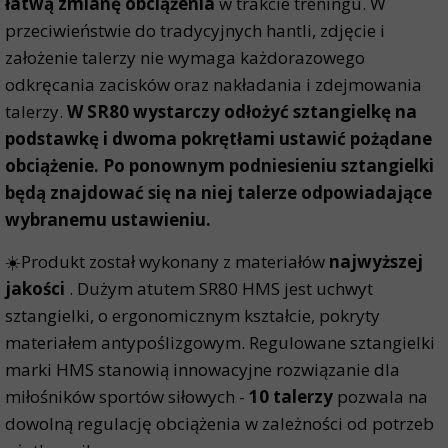
łatwą zmianę obciążenia
w trakcie treningu. W
przeciwieństwie do tradycyjnych hantli, zdjęcie i
założenie talerzy nie wymaga każdorazowego
odkręcania zacisków oraz nakładania i zdejmowania
talerzy.
W SR80 wystarczy odłożyć sztangielkę na
podstawkę i dwoma pokrętłami ustawić pożądane
obciążenie. Po ponownym podniesieniu sztangielki
będą znajdować się na niej talerze odpowiadające
wybranemu ustawieniu.
☀️Produkt został wykonany z materiałów
najwyższej
jakości
. Dużym atutem SR80 HMS jest uchwyt
sztangielki, o ergonomicznym kształcie, pokryty
materiałem antypoślizgowym. Regulowane sztangielki
marki HMS stanowią innowacyjne rozwiązanie dla
miłośników sportów siłowych -
10 talerzy
pozwala na
dowolną regulację obciążenia w zależności od potrzeb